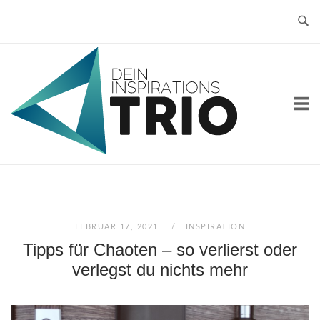
Skip
to
content
Home
FEBRUAR 17, 2021
INSPIRATION
Tipps für Chaoten – so verlierst oder
verlegst du nichts mehr