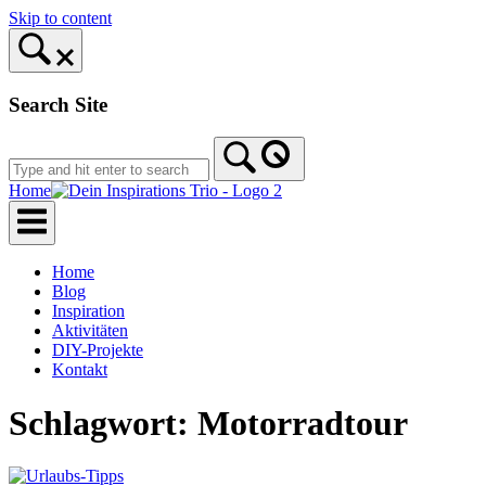
Skip to content
Search Site
Home
Home
Blog
Inspiration
Aktivitäten
DIY-Projekte
Kontakt
Schlagwort:
Motorradtour