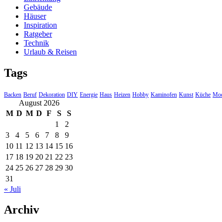
Gebäude
Häuser
Inspiration
Ratgeber
Technik
Urlaub & Reisen
Tags
Backen
Beruf
Dekoration
DIY
Energie
Haus
Heizen
Hobby
Kaminofen
Kunst
Küche
Mo
August 2026
M
D
M
D
F
S
S
1
2
3
4
5
6
7
8
9
10
11
12
13
14
15
16
17
18
19
20
21
22
23
24
25
26
27
28
29
30
31
« Juli
Archiv