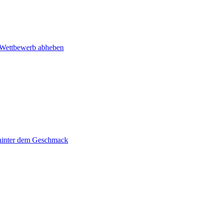
m Wettbewerb abheben
 hinter dem Geschmack