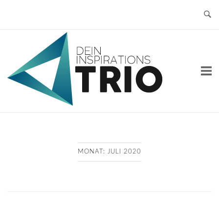
Skip
to
content
Home
MONAT:
JULI 2020