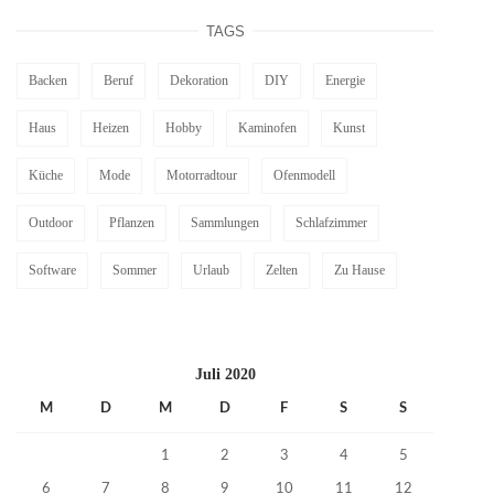
TAGS
Backen
Beruf
Dekoration
DIY
Energie
Haus
Heizen
Hobby
Kaminofen
Kunst
Küche
Mode
Motorradtour
Ofenmodell
Outdoor
Pflanzen
Sammlungen
Schlafzimmer
Software
Sommer
Urlaub
Zelten
Zu Hause
Juli 2020
M
D
M
D
F
S
S
1
2
3
4
5
6
7
8
9
10
11
12