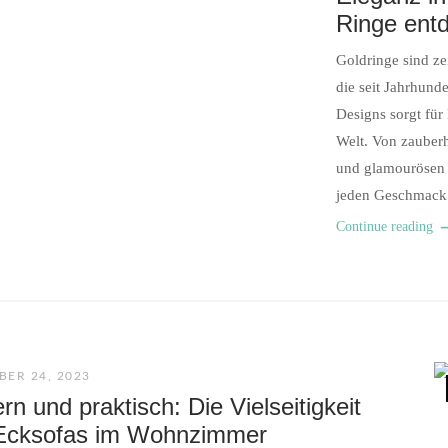
Ringe ent
Goldringe sind ze
die seit Jahrhund
Designs sorgt für
Welt. Von zauberh
und glamourösen E
jeden Geschmack 
Continue reading
ER 24, 2023
n und praktisch: Die Vielseitigkeit
Ecksofas im Wohnzimmer