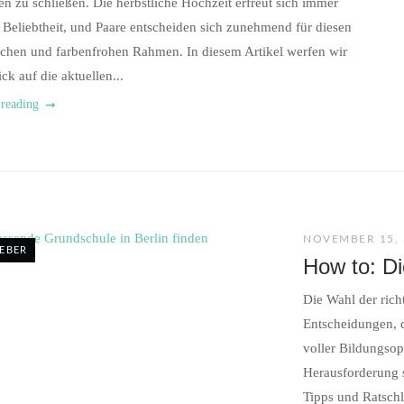
en zu schließen. Die herbstliche Hochzeit erfreut sich immer
 Beliebtheit, und Paare entscheiden sich zunehmend für diesen
chen und farbenfrohen Rahmen. In diesem Artikel werfen wir
ck auf die aktuellen...
 reading
NOVEMBER 15, 
EBER
How to: Di
Die Wahl der richt
Entscheidungen, d
voller Bildungsop
Herausforderung s
Tipps und Ratschl