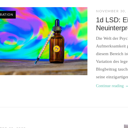
NOVEMBER 30, 
IRATION
1d LSD: Ei
Neuinterpr
Die Welt der Psyc
Aufmerksamkeit g
diesem Bereich is
Variation des leg
Blogbeitrag tauch
seine einzigartig
Continue reading