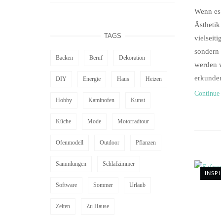
Wenn es
Ästhetik
TAGS
vielseit
sondern 
Backen
Beruf
Dekoration
werden 
erkunden
DIY
Energie
Haus
Heizen
Continue
Hobby
Kaminofen
Kunst
Küche
Mode
Motorradtour
Ofenmodell
Outdoor
Pflanzen
Sammlungen
Schlafzimmer
INSP
Software
Sommer
Urlaub
Zelten
Zu Hause