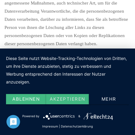
angemessene Maßnahmen, auch technischer Art, um für die
Datenverarbeitung Verantwortliche, die die personenbezogenen
Daten verarbeiten, darüber zu informieren, dass Sie als betroffene
Person von ihnen die Löschung aller Links zu diesen
personenbezogenen Daten oder von Kopien oder Replikationen
dieser personenbezogenen Daten verlangt haben.
Diese Seite nutzt Website-Tracking-Technologien von Dritten,
Ausnahmen
um ihre Dienste anzubieten, stetig zu verbessern und
Werbung entsprechend den Interessen der Nutzer
Das Recht auf Löschung besteht nicht, soweit die Verarbeitung
anzuzeigen.
erforderlich ist
ABLEHNEN
AKZEPTIEREN
MEHR
(1) zur Ausübung des Rechts auf freie Meinungsäußerung und
Information;
Powered by
&
Impressum
|
Datenschutzerklärung
(2) zur Erfüllung einer rechtlichen Verpflichtung, die die