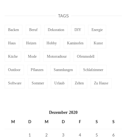
TAGS
Backen
Beruf
Dekoration
DIY
Energie
Haus
Heizen
Hobby
Kaminofen
Kunst
Küche
Mode
Motorradtour
Ofenmodell
Outdoor
Pflanzen
Sammlungen
Schlafzimmer
Software
Sommer
Urlaub
Zelten
Zu Hause
Dezember 2020
M
D
M
D
F
S
S
1
2
3
4
5
6