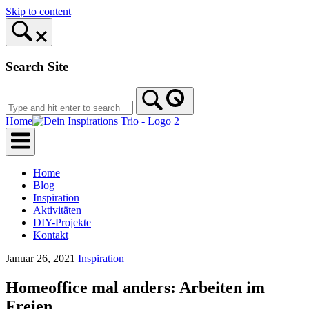
Skip to content
Search Site
Home
Home
Blog
Inspiration
Aktivitäten
DIY-Projekte
Kontakt
Januar 26, 2021
Inspiration
Homeoffice mal anders: Arbeiten im
Freien