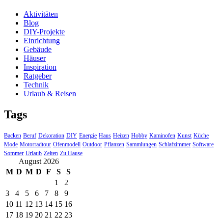
Aktivitäten
Blog
DIY-Projekte
Einrichtung
Gebäude
Häuser
Inspiration
Ratgeber
Technik
Urlaub & Reisen
Tags
Backen
Beruf
Dekoration
DIY
Energie
Haus
Heizen
Hobby
Kaminofen
Kunst
Küche
Mode
Motorradtour
Ofenmodell
Outdoor
Pflanzen
Sammlungen
Schlafzimmer
Software
Sommer
Urlaub
Zelten
Zu Hause
August 2026
M
D
M
D
F
S
S
1
2
3
4
5
6
7
8
9
10
11
12
13
14
15
16
17
18
19
20
21
22
23