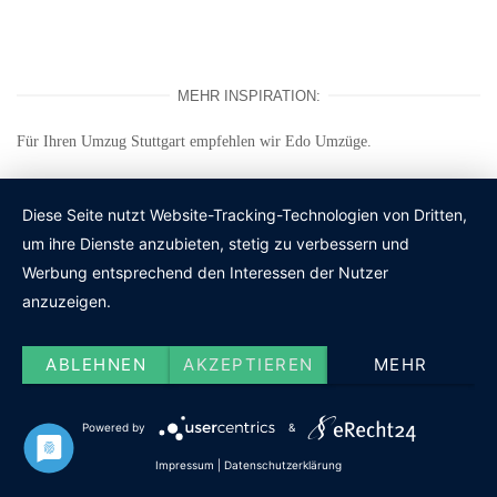
MEHR INSPIRATION:
Für Ihren
Umzug Stuttgart
empfehlen wir Edo Umzüge.
Diese Seite nutzt Website-Tracking-Technologien von Dritten,
KATEGORIEN
um ihre Dienste anzubieten, stetig zu verbessern und
Aktivitäten
Werbung entsprechend den Interessen der Nutzer
anzuzeigen.
Blog
ABLEHNEN
AKZEPTIEREN
MEHR
DIY-Projekte
Powered by
&
Einrichtung
Impressum
|
Datenschutzerklärung
Gebäude