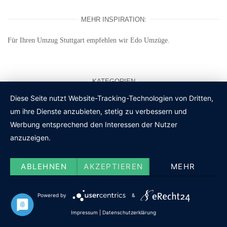
MEHR INSPIRATION:
Für Ihren
Umzug Stuttgart
empfehlen wir Edo Umzüge.
KATEGORIEN
Diese Seite nutzt Website-Tracking-Technologien von Dritten,
Aktivitäten
um ihre Dienste anzubieten, stetig zu verbessern und
Werbung entsprechend den Interessen der Nutzer
Blog
anzuzeigen.
DIY-Projekte
ABLEHNEN
AKZEPTIEREN
MEHR
Einrichtung
Powered by
&
Gebäude
Impressum
|
Datenschutzerklärung
Häuser