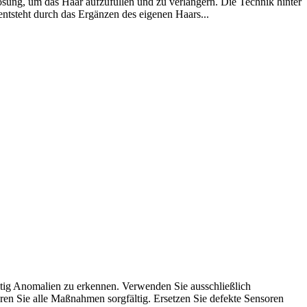
ösung, um das Haar aufzufüllen und zu verlängern. Die Technik hinter
entsteht durch das Ergänzen des eigenen Haars...
tig Anomalien zu erkennen. Verwenden Sie ausschließlich
en Sie alle Maßnahmen sorgfältig. Ersetzen Sie defekte Sensoren