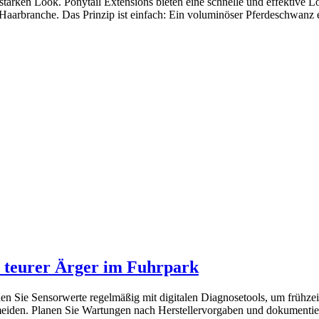
arken Look. Ponytail Extensions bieten eine schnelle und effektive L
r Haarbranche. Das Prinzip ist einfach: Ein voluminöser Pferdeschwanz 
n teurer Ärger im Fuhrpark
 Sie Sensorwerte regelmäßig mit digitalen Diagnosetools, um frühzei
eiden. Planen Sie Wartungen nach Herstellervorgaben und dokumentier