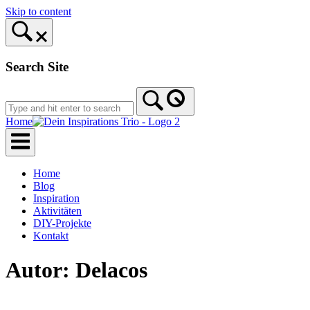
Skip to content
Search Site
Home
Home
Blog
Inspiration
Aktivitäten
DIY-Projekte
Kontakt
Autor:
Delacos