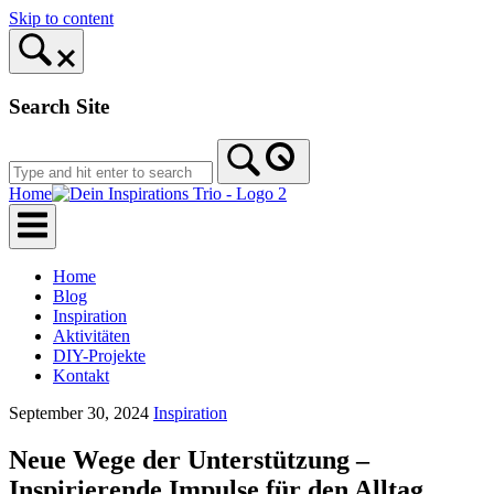
Skip to content
Search Site
Home
Home
Blog
Inspiration
Aktivitäten
DIY-Projekte
Kontakt
September 30, 2024
Inspiration
Neue Wege der Unterstützung –
Inspirierende Impulse für den Alltag