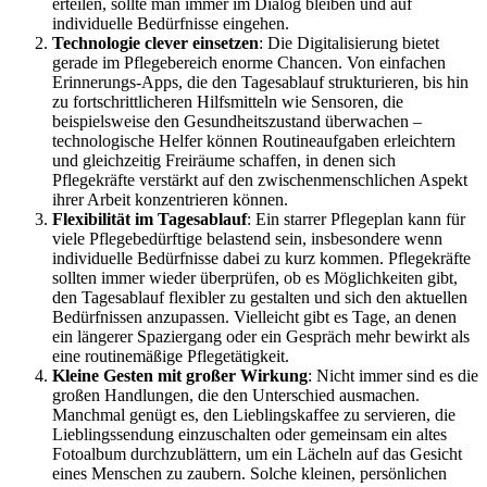
erteilen, sollte man immer im Dialog bleiben und auf
individuelle Bedürfnisse eingehen.
Technologie clever einsetzen
: Die Digitalisierung bietet
gerade im Pflegebereich enorme Chancen. Von einfachen
Erinnerungs-Apps, die den Tagesablauf strukturieren, bis hin
zu fortschrittlicheren Hilfsmitteln wie Sensoren, die
beispielsweise den Gesundheitszustand überwachen –
technologische Helfer können Routineaufgaben erleichtern
und gleichzeitig Freiräume schaffen, in denen sich
Pflegekräfte verstärkt auf den zwischenmenschlichen Aspekt
ihrer Arbeit konzentrieren können.
Flexibilität im Tagesablauf
: Ein starrer Pflegeplan kann für
viele Pflegebedürftige belastend sein, insbesondere wenn
individuelle Bedürfnisse dabei zu kurz kommen. Pflegekräfte
sollten immer wieder überprüfen, ob es Möglichkeiten gibt,
den Tagesablauf flexibler zu gestalten und sich den aktuellen
Bedürfnissen anzupassen. Vielleicht gibt es Tage, an denen
ein längerer Spaziergang oder ein Gespräch mehr bewirkt als
eine routinemäßige Pflegetätigkeit.
Kleine Gesten mit großer Wirkung
: Nicht immer sind es die
großen Handlungen, die den Unterschied ausmachen.
Manchmal genügt es, den Lieblingskaffee zu servieren, die
Lieblingssendung einzuschalten oder gemeinsam ein altes
Fotoalbum durchzublättern, um ein Lächeln auf das Gesicht
eines Menschen zu zaubern. Solche kleinen, persönlichen