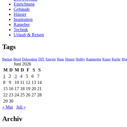
Einrichtung
Gebäude
Häuser
Inspiration
Ratgeber
Technik
Urlaub & Reisen
Tags
Backen
Beruf
Dekoration
DIY
Energie
Haus
Heizen
Hobby
Kaminofen
Kunst
Küche
Mo
Juni 2026
M
D
M
D
F
S
S
1
2
3
4
5
6
7
8
9
10
11
12
13
14
15
16
17
18
19
20
21
22
23
24
25
26
27
28
29
30
« Mai
Juli »
Archiv