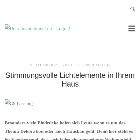
Skip
to
content
Home
SEPTEMBER 28, 2020
INSPIRATION
Stimmungsvolle Lichtelemente in Ihrem
Haus
Besonders viele Eindrücke holen sich Leute wenn es um das
Thema Dekoration oder auch Hausbau geht. Denn hier steht es
im Vordergrund, dass sich jeder ein angenehmes Wohnumfeld