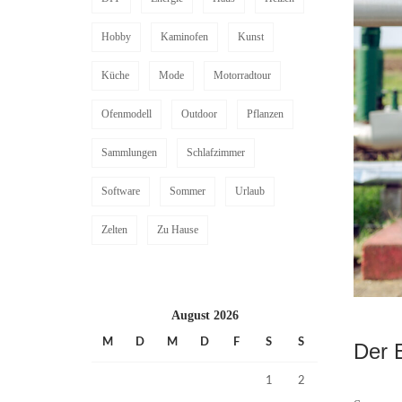
Hobby
Kaminofen
Kunst
Küche
Mode
Motorradtour
Ofenmodell
Outdoor
Pflanzen
Sammlungen
Schlafzimmer
Software
Sommer
Urlaub
Zelten
Zu Hause
August 2026
M
D
M
D
F
S
S
Der 
1
2