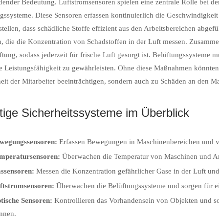
dender Bedeutung. Luftstromsensoren spielen eine zentrale Rolle bei d
gssysteme. Diese Sensoren erfassen kontinuierlich die Geschwindigkeit
stellen, dass schädliche Stoffe effizient aus den Arbeitsbereichen abgef
, die die Konzentration von Schadstoffen in der Luft messen. Zusamme
ftung, sodass jederzeit für frische Luft gesorgt ist. Belüftungssystem
le Leistungsfähigkeit zu gewährleisten. Ohne diese Maßnahmen könnten 
it der Mitarbeiter beeinträchtigen, sondern auch zu Schäden an den M
tige Sicherheitssysteme im Überblick
wegungssensoren:
Erfassen Bewegungen in Maschinenbereichen und ver
mperatursensoren:
Überwachen die Temperatur von Maschinen und An
ssensoren:
Messen die Konzentration gefährlicher Gase in der Luft un
ftstromsensoren:
Überwachen die Belüftungssysteme und sorgen für ein
tische Sensoren:
Kontrollieren das Vorhandensein von Objekten und so
nnen.