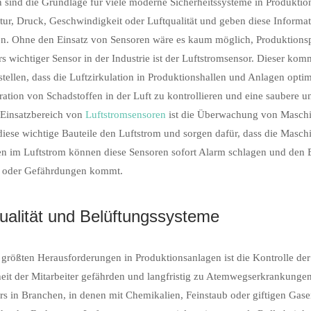
 sind die Grundlage für viele moderne Sicherheitssysteme in Produktio
ur, Druck, Geschwindigkeit oder Luftqualität und geben diese Informat
en. Ohne den Einsatz von Sensoren wäre es kaum möglich, Produktions
s wichtiger Sensor in der Industrie ist der Luftstromsensor. Dieser ko
stellen, dass die Luftzirkulation in Produktionshallen und Anlagen optim
ation von Schadstoffen in der Luft zu kontrollieren und eine saubere 
 Einsatzbereich von
Luftstromsensoren
ist die Überwachung von Maschin
iese wichtige Bauteile den Luftstrom und sorgen dafür, dass die Masch
n im Luftstrom können diese Sensoren sofort Alarm schlagen und den B
 oder Gefährdungen kommt.
qualität und Belüftungssysteme
 größten Herausforderungen in Produktionsanlagen ist die Kontrolle der 
it der Mitarbeiter gefährden und langfristig zu Atemwegserkrankunge
s in Branchen, in denen mit Chemikalien, Feinstaub oder giftigen Gasen 