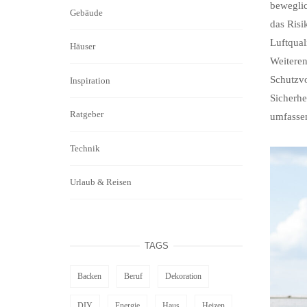
beweglic
Gebäude
das Risi
Luftqual
Häuser
Weiteren
Schutzvo
Inspiration
Sicherhe
Ratgeber
umfassen
Technik
Urlaub & Reisen
TAGS
Backen
Beruf
Dekoration
DIY
Energie
Haus
Heizen