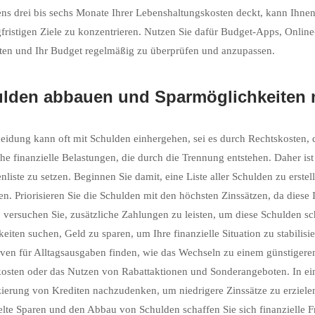
ns drei bis sechs Monate Ihrer Lebenshaltungskosten deckt, kann Ihnen
gfristigen Ziele zu konzentrieren. Nutzen Sie dafür Budget-Apps, Onlin
ten und Ihr Budget regelmäßig zu überprüfen und anzupassen.
lden abbauen und Sparmöglichkeiten 
eidung kann oft mit Schulden einhergehen, sei es durch Rechtskosten, 
che finanzielle Belastungen, die durch die Trennung entstehen. Daher is
tenliste zu setzen. Beginnen Sie damit, eine Liste aller Schulden zu erste
n. Priorisieren Sie die Schulden mit den höchsten Zinssätzen, da diese
 versuchen Sie, zusätzliche Zahlungen zu leisten, um diese Schulden sch
eiten suchen, Geld zu sparen, um Ihre finanzielle Situation zu stabilisi
iven für Alltagsausgaben finden, wie das Wechseln zu einem günstiger
osten oder das Nutzen von Rabattaktionen und Sonderangeboten. In eini
ierung von Krediten nachzudenken, um niedrigere Zinssätze zu erziel
elte Sparen und den Abbau von Schulden schaffen Sie sich finanzielle Fr