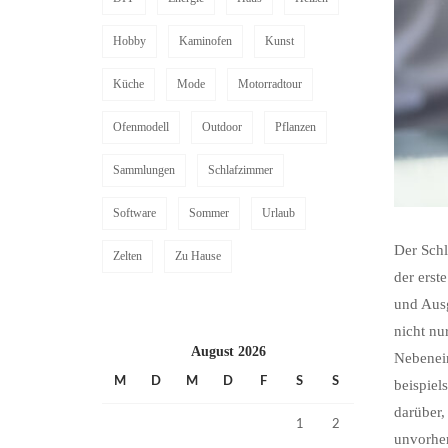
Hobby
Kaminofen
Kunst
Küche
Mode
Motorradtour
Ofenmodell
Outdoor
Pflanzen
Sammlungen
Schlafzimmer
Software
Sommer
Urlaub
Der Schl
Zelten
Zu Hause
der erst
und Ausg
nicht nu
August 2026
Nebenein
M
D
M
D
F
S
S
beispiel
darüber,
1
2
unvorher