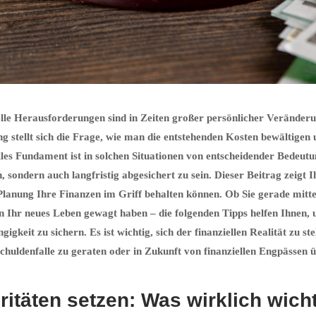
elle Herausforderungen sind in Zeiten großer persönlicher Veränderu
g stellt sich die Frage, wie man die entstehenden Kosten bewältigen u
lles Fundament ist in solchen Situationen von entscheidender Bedeutu
sondern auch langfristig abgesichert zu sein. Dieser Beitrag zeigt I
Planung Ihre Finanzen im Griff behalten können. Ob Sie gerade mitte
in Ihr neues Leben gewagt haben – die folgenden Tipps helfen Ihnen,
igkeit zu sichern. Es ist wichtig, sich der finanziellen Realität zu 
Schuldenfalle zu geraten oder in Zukunft von finanziellen Engpässen 
ritäten setzen: Was wirklich wicht