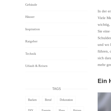
Gebäude
In der e
Häuser
Viele Me
wichtig,
Inspiration
Sie eine
Schulden
Ratgeber
und wo E
führen, 
Technik
sich dar
mehr gen
Urlaub & Reisen
Ein 
TAGS
Backen
Beruf
Dekoration
DIY
Energie
Haus
Heizen