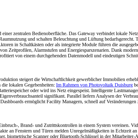
iner zentralen Bedienoberfläche. Das Gateway verbindet lokale Netze
Raumnutzung und schalten Beleuchtung und Lüftung bedarfsgerecht. T
ktoren in Schaltkästen oder als integrierte Module führen die ausgeg
on Zeitprofilen, Alarmstufen und Energiespar­szenarien. Dank moderner
ofitiert von einem durchgehenden Datenmodell und eindeutigen Schnitt
tion steigert die Wirtschaftlichkeit gewerblicher Immobilien erhebli
n die lokalen Gegebenheiten:
Im Rahmen von Photovoltaik Duisburg
be
 Batteriespeicher oder wird ins Netz eingespeist. Intelligente Lastman
Eigenverbrauchsanteil signifikant. Parallel liefern Analysen der Verbr
in Dashboards ermöglicht Facility Managern, schnell auf Veränderungen 
ie Einbruch-, Brand- und Zutrittskontrollen in einem System vereinen.
te an Fenstern und Türen melden Unregelmäßigkeiten in Echtzeit an d
er, biometrische Scanner oder Bluetooth-Schlüssel in der Mitarbeiter-A