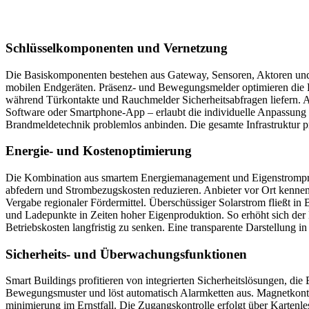
Schlüsselkomponenten und Vernetzung
Die Basiskomponenten bestehen aus Gateway, Sensoren, Aktoren und e
mobilen Endgeräten. Präsenz- und Bewegungsmelder optimieren die 
während Türkontakte und Rauchmelder Sicherheitsabfragen liefern. A
Software oder Smartphone-App – erlaubt die individuelle Anpassung v
Brandmeldetechnik problemlos anbinden. Die gesamte Infrastruktur pr
Energie- und Kostenoptimierung
Die Kombination aus smartem Energiemanagement und Eigenstromproduk
abfedern und Strombezugskosten reduzieren. Anbieter vor Ort kenne
Vergabe regionaler Fördermittel. Überschüssiger Solarstrom fließt in
und Ladepunkte in Zeiten hoher Eigenproduktion. So erhöht sich der 
Betriebskosten langfristig zu senken. Eine transparente Darstellung 
Sicherheits- und Überwachungsfunktionen
Smart Buildings profitieren von integrierten Sicherheitslösungen, d
Bewegungsmuster und löst automatisch Alarmketten aus. Magnetkontak
minimierung im Ernstfall. Die Zugangskontrolle erfolgt über Kartenles