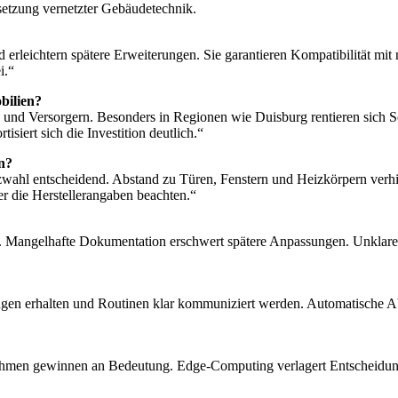
setzung vernetzter Gebäudetechnik.
d erleichtern spätere Erweiterungen. Sie garantieren Kompatibilität 
i.“
bilien?
 und Versorgern. Besonders in Regionen wie Duisburg rentieren sich S
iert sich die Investition deutlich.“
en?
latzwahl entscheidend. Abstand zu Türen, Fenstern und Heizkörpern v
 die Herstellerangaben beachten.“
 Mangelhafte Dokumentation erschwert spätere Anpassungen. Unklare Z
hulungen erhalten und Routinen klar kommuniziert werden. Automatische A
ithmen gewinnen an Bedeutung. Edge-Computing verlagert Entscheidun