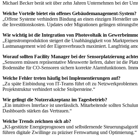
Michael Becker berät seit über zehn Jahren Unternehmen bei der Um
Welche Vorteile bietet ein offenes Gebäudemanagement-System?
„Offene Systeme verhindern Bindung an einen einzigen Hersteller un
die Investitionskosten. Updates oder Migrationen gelingen störungsfre
Wie wichtig ist die Integration von Photovoltaik in Gewerbeimmo
„Eigenstromproduktion steigert die Unabhängigkeit von Marktpreisen
Lastmanagement wird der Eigenverbrauch maximiert. Langfristig amortis
Worauf sollten Facility Manager bei der Sensorplatzierung acht
„Sensoren müssen repräsentative Messwerte liefern, daher ist die P
Bodennähe für CO-Sensoren sichern korrekte Alarmfunktionen. Immer
Welche Fehler treten häufig bei Implementierungen auf?
„Zu späte Einbindung von IT-Teams führt oft zu Netzwerkproblemen.
Projektstruktur verhindert solche Stolpersteine.“
Wie gelingt die Nutzerakzeptanz im Tagesbetrieb?
„Ein intuitives Interface ist unerlässlich. Mitarbeitende sollten Sc
Dashboards stärken das Vertrauen.“
Welche Trends zeichnen sich ab?
„KI-gestützte Energieprognosen und selbstlernende Steuerungsalgor
führen digitale Zwillinge zu präziser Fernwartung und Optimierung.“