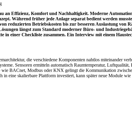
au an Effizienz, Komfort und Nachhaltigkeit. Moderne Automatio
zept. Während früher jede Anlage separat bedient werden musste,
von reduzierten Betriebskosten bis zur besseren Auslastung von R
sungen längst zum Standard moderner Büro- und Industriegebäude.
tte in einer Checkliste zusammen. Ein Interview mit einem Hauste
marchitektur, die verschiedene Komponenten nahtlos miteinander verb
ysteme. Sensoren ermitteln automatisch Raumtemperatur, Luftqualität, 
olle wie BACnet, Modbus oder KNX gelingt die Kommunikation zwischen 
in eine skalierbare Plattform investiert, kann später neue Module wie