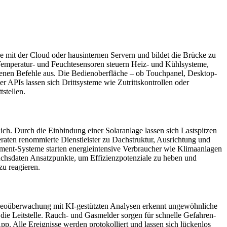
 mit der Cloud oder hausinternen Servern und bildet die Brücke zu
emperatur- und Feuchtesensoren steuern Heiz- und Kühlsysteme,
ebenen Befehle aus. Die Bedienoberfläche – ob Touchpanel, Desktop-
 APIs lassen sich Drittsysteme wie Zutrittskontrollen oder
stellen.
ch. Durch die Einbindung einer Solaranlage lassen sich Lastspitzen
raten renommierte Dienstleister zu Dachstruktur, Ausrichtung und
agement-Systeme starten energieintensive Verbraucher wie Klimaanlagen
auchsdaten Ansatzpunkte, um Effizienzpotenziale zu heben und
zu reagieren.
 Video­überwachung mit KI-gestützten Analysen erkennt ungewöhnliche
ie Leitstelle. Rauch- und Gasmelder sorgen für schnelle Gefahren­
pp. Alle Ereignisse werden protokolliert und lassen sich lückenlos