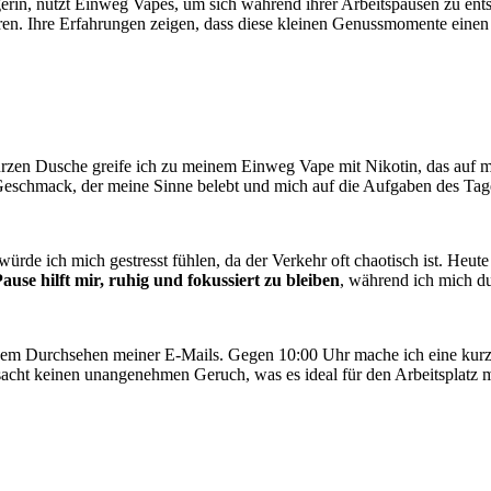
agerin, nutzt Einweg Vapes, um sich während ihrer Arbeitspausen zu ents
eren. Ihre Erfahrungen zeigen, dass diese kleinen Genussmomente einen 
zen Dusche greife ich zu meinem Einweg Vape mit Nikotin, das auf mei
Geschmack, der meine Sinne belebt und mich auf die Aufgaben des Tage
e ich mich gestresst fühlen, da der Verkehr oft chaotisch ist. Heute 
ause hilft mir, ruhig und fokussiert zu bleiben
, während ich mich d
em Durchsehen meiner E-Mails. Gegen 10:00 Uhr mache ich eine kurze 
rsacht keinen unangenehmen Geruch, was es ideal für den Arbeitsplatz 