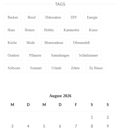
TAGS
Backen
Beruf
Dekoration
DIY
Energie
Haus
Heizen
Hobby
Kaminofen
Kunst
Küche
Mode
Motorradtour
Ofenmodell
Outdoor
Pflanzen
Sammlungen
Schlafzimmer
Software
Sommer
Urlaub
Zelten
Zu Hause
August 2026
M
D
M
D
F
S
S
1
2
3
4
5
6
7
8
9