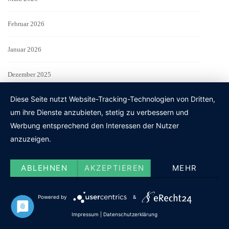
Februar 2026
Januar 2026
Dezember 2025
Diese Seite nutzt Website-Tracking-Technologien von Dritten,
November 2025
um ihre Dienste anzubieten, stetig zu verbessern und
Werbung entsprechend den Interessen der Nutzer
Oktober 2025
anzuzeigen.
September 2025
ABLEHNEN
AKZEPTIEREN
MEHR
August 2025
Powered by
&
Juli 2025
Impressum
|
Datenschutzerklärung
Juni 2025