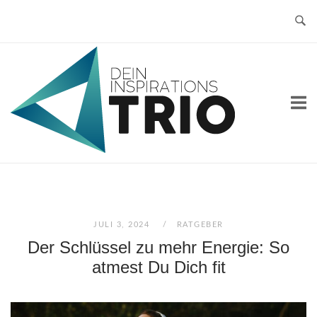
Skip
to
content
Home
JULI 3, 2024
RATGEBER
Der Schlüssel zu mehr Energie: So
atmest Du Dich fit