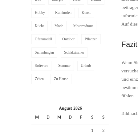
beitrage
Hobby
Kaminofen
Kunst
informi
Auf dies
Küche
Mode
Motorradtour
Ofenmodell
Outdoor
Pflanzen
Fazit
Sammlungen
Schlafzimmer
Wenn Sie
Software
Sommer
Urlaub
versuche
und einz
Zelten
Zu Hause
bestimmt
fühlen.
August 2026
Bildnac
M
D
M
D
F
S
S
1
2