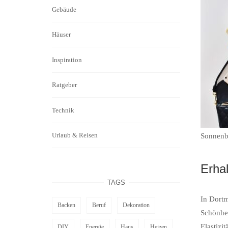
Gebäude
Häuser
Inspiration
Ratgeber
Technik
Urlaub & Reisen
Sonnenbr
Erha
TAGS
In Dortm
Backen
Beruf
Dekoration
Schönhei
Elastizi
DIY
Energie
Haus
Heizen