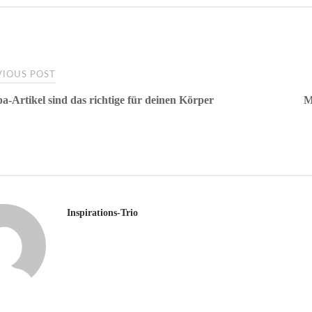
t
IOUS POST
pa-Artikel sind das richtige für deinen Körper
M
gation
Inspirations-Trio