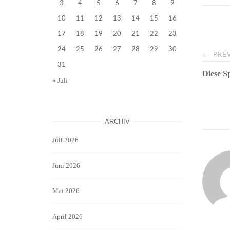
3
4
5
6
7
8
9
10
11
12
13
14
15
16
17
18
19
20
21
22
23
Pos
24
25
26
27
28
29
30
←
PREV
31
Diese S
navi
« Juli
ARCHIV
Juli 2026
Juni 2026
Mai 2026
April 2026