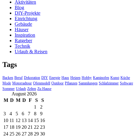
Aktivitäten
Blog
DIY-Projekte
Einrichtung
Gebäude
Häuser
Inspiration
Ratgeber
Technik
Urlaub & Reisen
Tags
Backen
Beruf
Dekoration
DIY
Energie
Haus
Heizen
Hobby
Kaminofen
Kunst
Küche
Mode
Motorradtour
Ofenmodell
Outdoor
Pflanzen
Sammlungen
Schlafzimmer
Software
Sommer
Urlaub
Zelten
Zu Hause
August 2026
M
D
M
D
F
S
S
1
2
3
4
5
6
7
8
9
10
11
12
13
14
15
16
17
18
19
20
21
22
23
24
25
26
27
28
29
30