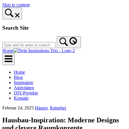
Skip to content
Search Site
Home
Home
Blog
Inspiration
Aktivitäten
DIY-Projekte
Kontakt
Februar 24, 2025
Häuser
,
Ratgeber
Hausbau-Inspiration: Moderne Designs
und clevere Raumkonzepte