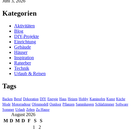
Juni 3, 2026
Kategorien
Aktivitäten
Blog
DIY-Projekte
Einrichtung
Gebäude
Häuser
Inspiration
Ratgeber
Technik
Urlaub & Reisen
Tags
Backen
Beruf
Dekoration
DIY
Energie
Haus
Heizen
Hobby
Kaminofen
Kunst
Küche
Mode
Motorradtour
Ofenmodell
Outdoor
Pflanzen
Sammlungen
Schlafzimmer
Software
Sommer
Urlaub
Zelten
Zu Hause
August 2026
M
D
M
D
F
S
S
1
2