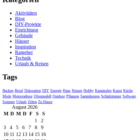
Aktivitäten
Blog
DIY-Projekte
Einrichtung
Gebäude
Häuser
Inspiration
Ratgeber
Technik
Urlaub & Reisen
Tags
Backen
Beruf
Dekoration
DIY
Energie
Haus
Heizen
Hobby
Kaminofen
Kunst
Küche
Mode
Motorradtour
Ofenmodell
Outdoor
Pflanzen
Sammlungen
Schlafzimmer
Software
Sommer
Urlaub
Zelten
Zu Hause
August 2026
M
D
M
D
F
S
S
1
2
3
4
5
6
7
8
9
10
11
12
13
14
15
16