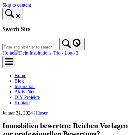
Skip to content
Search Site
Home
Home
Blog
Inspiration
Aktivitäten
DIY-Projekte
Kontakt
Januar 31, 2024
Häuser
Immobilien bewerten: Reichen Vorlagen
zur professionellen Bewertung?