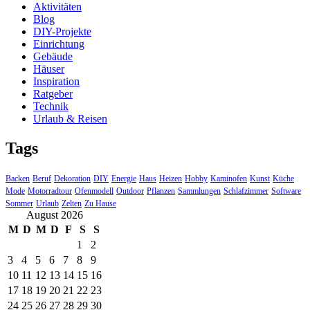
Aktivitäten
Blog
DIY-Projekte
Einrichtung
Gebäude
Häuser
Inspiration
Ratgeber
Technik
Urlaub & Reisen
Tags
Backen
Beruf
Dekoration
DIY
Energie
Haus
Heizen
Hobby
Kaminofen
Kunst
Küche
Mode
Motorradtour
Ofenmodell
Outdoor
Pflanzen
Sammlungen
Schlafzimmer
Software
Sommer
Urlaub
Zelten
Zu Hause
August 2026
M
D
M
D
F
S
S
1
2
3
4
5
6
7
8
9
10
11
12
13
14
15
16
17
18
19
20
21
22
23
24
25
26
27
28
29
30