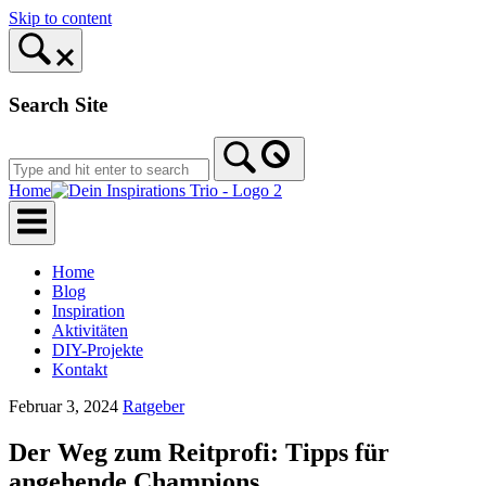
Skip to content
Search Site
Home
Home
Blog
Inspiration
Aktivitäten
DIY-Projekte
Kontakt
Februar 3, 2024
Ratgeber
Der Weg zum Reitprofi: Tipps für
angehende Champions