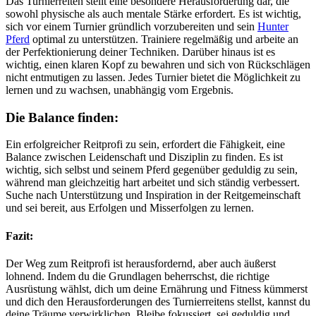
Das Turnierreiten stellt eine besondere Herausforderung dar, die
sowohl physische als auch mentale Stärke erfordert. Es ist wichtig,
sich vor einem Turnier gründlich vorzubereiten und sein
Hunter
Pferd
optimal zu unterstützen. Trainiere regelmäßig und arbeite an
der Perfektionierung deiner Techniken. Darüber hinaus ist es
wichtig, einen klaren Kopf zu bewahren und sich von Rückschlägen
nicht entmutigen zu lassen. Jedes Turnier bietet die Möglichkeit zu
lernen und zu wachsen, unabhängig vom Ergebnis.
Die Balance finden:
Ein erfolgreicher Reitprofi zu sein, erfordert die Fähigkeit, eine
Balance zwischen Leidenschaft und Disziplin zu finden. Es ist
wichtig, sich selbst und seinem Pferd gegenüber geduldig zu sein,
während man gleichzeitig hart arbeitet und sich ständig verbessert.
Suche nach Unterstützung und Inspiration in der Reitgemeinschaft
und sei bereit, aus Erfolgen und Misserfolgen zu lernen.
Fazit:
Der Weg zum Reitprofi ist herausfordernd, aber auch äußerst
lohnend. Indem du die Grundlagen beherrschst, die richtige
Ausrüstung wählst, dich um deine Ernährung und Fitness kümmerst
und dich den Herausforderungen des Turnierreitens stellst, kannst du
deine Träume verwirklichen. Bleibe fokussiert, sei geduldig und