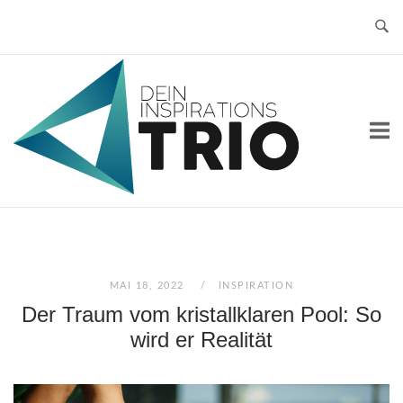
Skip
to
content
Home
MAI 18, 2022
INSPIRATION
Der Traum vom kristallklaren Pool: So
wird er Realität