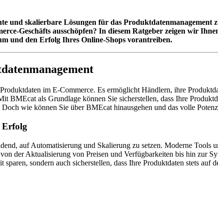
iente und skalierbare Lösungen für das Produktdatenmanagement 
ce-Geschäfts ausschöpfen? In diesem Ratgeber zeigen wir Ihnen, 
um und den Erfolg Ihres Online-Shops vorantreiben.
uktdatenmanagement
 Produktdaten im E-Commerce. Es ermöglicht Händlern, ihre Produktdat
it BMEcat als Grundlage können Sie sicherstellen, dass Ihre Produktda
. Doch wie können Sie über BMEcat hinausgehen und das volle Potenzi
 Erfolg
idend, auf Automatisierung und Skalierung zu setzen. Moderne Tools 
on der Aktualisierung von Preisen und Verfügbarkeiten bis hin zur S
 sparen, sondern auch sicherstellen, dass Ihre Produktdaten stets auf 