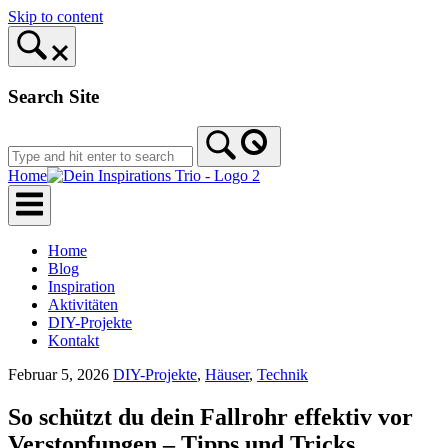
Skip to content
Search Site
Home
Home
Blog
Inspiration
Aktivitäten
DIY-Projekte
Kontakt
Februar 5, 2026
DIY-Projekte
,
Häuser
,
Technik
So schützt du dein Fallrohr effektiv vor
Verstopfungen – Tipps und Tricks