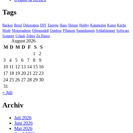
Tags
Backen
Beruf
Dekoration
DIY
Energie
Haus
Heizen
Hobby
Kaminofen
Kunst
Küche
Mode
Motorradtour
Ofenmodell
Outdoor
Pflanzen
Sammlungen
Schlafzimmer
Software
Sommer
Urlaub
Zelten
Zu Hause
August 2026
M
D
M
D
F
S
S
1
2
3
4
5
6
7
8
9
10
11
12
13
14
15
16
17
18
19
20
21
22
23
24
25
26
27
28
29
30
31
« Juli
Archiv
Juli 2026
Juni 2026
Mai 2026