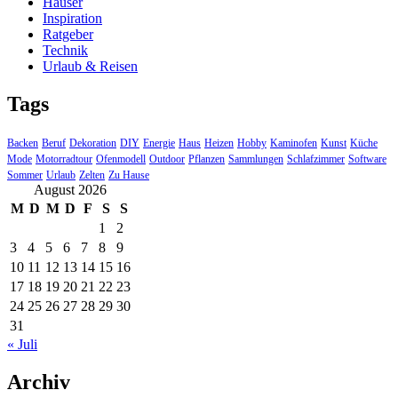
Häuser
Inspiration
Ratgeber
Technik
Urlaub & Reisen
Tags
Backen
Beruf
Dekoration
DIY
Energie
Haus
Heizen
Hobby
Kaminofen
Kunst
Küche
Mode
Motorradtour
Ofenmodell
Outdoor
Pflanzen
Sammlungen
Schlafzimmer
Software
Sommer
Urlaub
Zelten
Zu Hause
August 2026
M
D
M
D
F
S
S
1
2
3
4
5
6
7
8
9
10
11
12
13
14
15
16
17
18
19
20
21
22
23
24
25
26
27
28
29
30
31
« Juli
Archiv