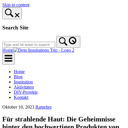
Skip to content
Search Site
Home
Home
Blog
Inspiration
Aktivitäten
DIY-Projekte
Kontakt
Oktober 10, 2023
Ratgeber
Für strahlende Haut: Die Geheimnisse
hinter den hochwertigen Produkten von