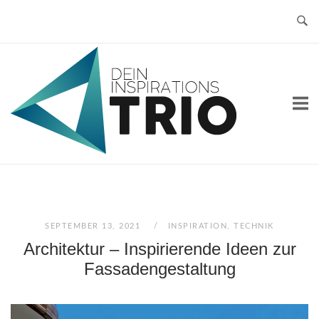
Skip
to
content
Home
SEPTEMBER 13, 2021
INSPIRATION
,
TECHNIK
Architektur – Inspirierende Ideen zur
Fassadengestaltung