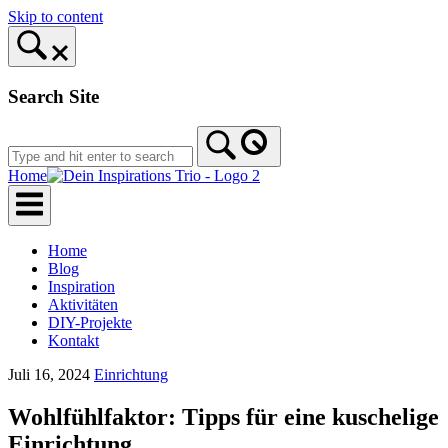
Skip to content
Search Site
Home
Home
Blog
Inspiration
Aktivitäten
DIY-Projekte
Kontakt
Juli 16, 2024
Einrichtung
Wohlfühlfaktor: Tipps für eine kuschelige
Einrichtung