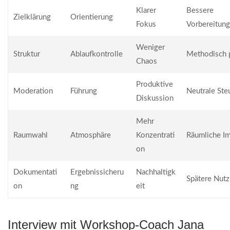
Klarer
Bessere
Zielklärung
Orientierung
Fokus
Vorbereitung
Weniger
Struktur
Ablaufkontrolle
Methodisch 
Chaos
Produktive
Moderation
Führung
Neutrale Ste
Diskussion
Mehr
Raumwahl
Atmosphäre
Konzentrati
Räumliche I
on
Dokumentati
Ergebnissicheru
Nachhaltigk
Spätere Nut
on
ng
eit
Interview mit Workshop-Coach Jana