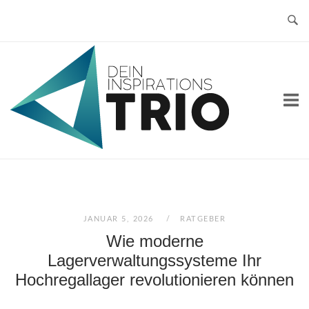
Skip
to
content
Home
JANUAR 5, 2026
RATGEBER
Wie moderne
Lagerverwaltungssysteme Ihr
Hochregallager revolutionieren können