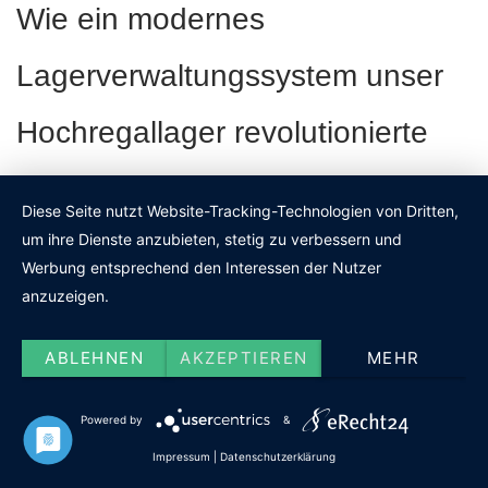
Wie ein modernes
Lagerverwaltungssystem unser
Hochregallager revolutionierte
Als Logistikleiter eines mittelständischen Unternehmens stand ich
Diese Seite nutzt Website-Tracking-Technologien von Dritten,
vor der Herausforderung, unser veraltetes Hochregallager
um ihre Dienste anzubieten, stetig zu verbessern und
effizienter zu gestalten. Die Einführung eines modernen
Werbung entsprechend den Interessen der Nutzer
Lagerverwaltungssystems war zunächst mit Skepsis verbunden, da
anzuzeigen.
wir den Aufwand und die Umstellung unterschätzten. Doch
schnell zeigte sich, wie stark die Automatisierung und präzise
ABLEHNEN
AKZEPTIEREN
MEHR
Steuerung die Abläufe verbesserten.
Powered by
&
Besonders beeindruckt hat mich, wie das System durch
Impressum
|
Datenschutzerklärung
Echtzeitdaten die Transparenz im Lager erhöhte. Früher waren