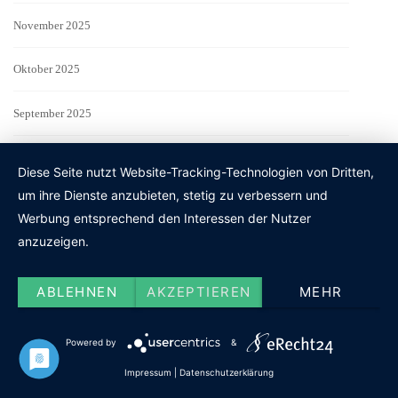
November 2025
Oktober 2025
September 2025
August 2025
Diese Seite nutzt Website-Tracking-Technologien von Dritten,
um ihre Dienste anzubieten, stetig zu verbessern und
Juli 2025
Werbung entsprechend den Interessen der Nutzer
anzuzeigen.
Juni 2025
Mai 2025
ABLEHNEN
AKZEPTIEREN
MEHR
April 2025
Powered by
&
Impressum
|
Datenschutzerklärung
März 2025