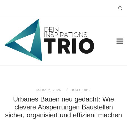
Skip
to
content
Home
MÄRZ 9, 2026
RATGEBER
Urbanes Bauen neu gedacht: Wie
clevere Absperrungen Baustellen
sicher, organisiert und effizient machen