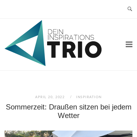
Skip
to
content
Home
APRIL 20, 2022
INSPIRATION
Sommerzeit: Draußen sitzen bei jedem
Wetter