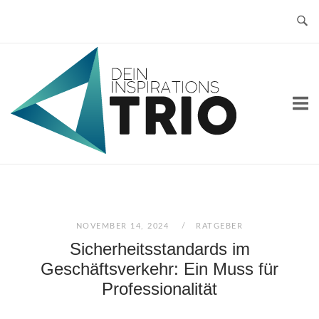
Skip
to
content
Home
NOVEMBER 14, 2024
RATGEBER
Sicherheitsstandards im
Geschäftsverkehr: Ein Muss für
Professionalität