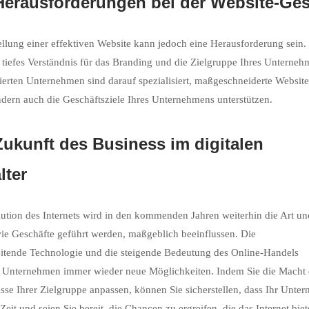
Herausforderungen bei der Website-Ges
ellung einer effektiven Website kann jedoch eine Herausforderung sein.
 tiefes Verständnis für das Branding und die Zielgruppe Ihres Unterne
sierten Unternehmen sind darauf spezialisiert, maßgeschneiderte Websites
ndern auch die Geschäftsziele Ihres Unternehmens unterstützen.
Zukunft des Business im digitalen
lter
ution des Internets wird in den kommenden Jahren weiterhin die Art un
ie Geschäfte geführt werden, maßgeblich beeinflussen. Die
eitende Technologie und die steigende Bedeutung des Online-Handels
 Unternehmen immer wieder neue Möglichkeiten. Indem Sie die Macht de
sse Ihrer Zielgruppe anpassen, können Sie sicherstellen, dass Ihr Unte
 Zeit und seien Sie bereit, die Chancen zu ergreifen, die das Internet bi