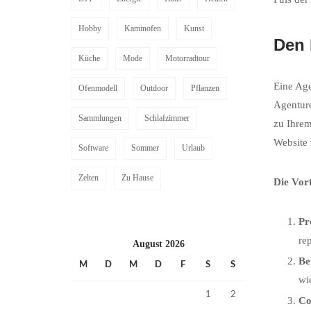
Hobby
Kaminofen
Kunst
Den 
Küche
Mode
Motorradtour
Eine Age
Ofenmodell
Outdoor
Pflanzen
Agenture
Sammlungen
Schlafzimmer
zu Ihrem
Website 
Software
Sommer
Urlaub
Zelten
Zu Hause
Die Vor
Pr
re
August 2026
Be
M
D
M
D
F
S
S
wi
1
2
Co