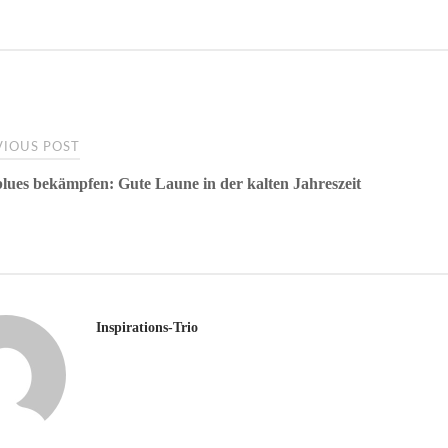
t
IOUS POST
lues bekämpfen: Gute Laune in der kalten Jahreszeit
gation
Inspirations-Trio