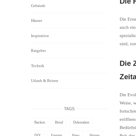
Die 
Gebäude
Die Erst
Häuser
auch ein
speziali
Inspiration
sind, so
Ratgeber
Die 
Technik
Zeita
Urlaub & Reisen
Die Evol
Weise, w
TAGS
fortschr
eröffnen
Backen
Beruf
Dekoration
Bedürfni
DIY
Energie
Haus
Heizen
Puls der