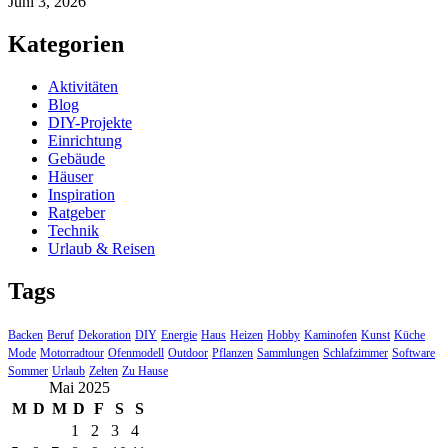
Juni 3, 2026
Kategorien
Aktivitäten
Blog
DIY-Projekte
Einrichtung
Gebäude
Häuser
Inspiration
Ratgeber
Technik
Urlaub & Reisen
Tags
Backen
Beruf
Dekoration
DIY
Energie
Haus
Heizen
Hobby
Kaminofen
Kunst
Küche
Mode
Motorradtour
Ofenmodell
Outdoor
Pflanzen
Sammlungen
Schlafzimmer
Software
Sommer
Urlaub
Zelten
Zu Hause
Mai 2025
M
D
M
D
F
S
S
1
2
3
4