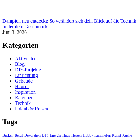
Dampfen neu entdeckt: So verändert sich dein Blick auf die Technik
hinter dem Geschmack
Juni 3, 2026
Kategorien
Aktivitäten
Blog
DIY-Projekte
Einrichtung
Gebäude
Häuser
Inspiration
Ratgeber
Technik
Urlaub & Reisen
Tags
Backen
Beruf
Dekoration
DIY
Energie
Haus
Heizen
Hobby
Kaminofen
Kunst
Küche