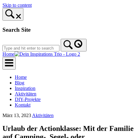
Skip to content
Search Site
Home
Home
Blog
Inspiration
Aktivitäten
DIY-Projekte
Kontakt
März 13, 2023
Aktivitäten
Urlaub der Actionklasse: Mit der Familie
auf Camping-, Segel- oder