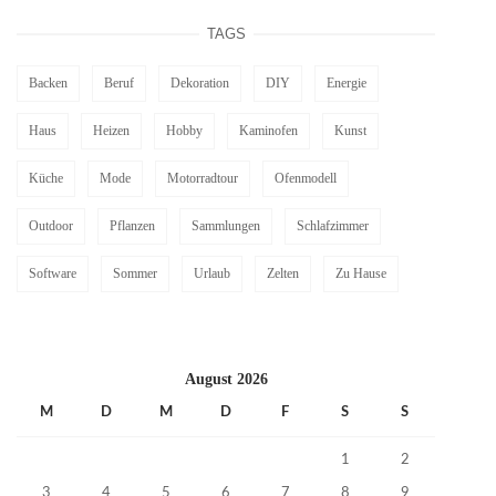
TAGS
Backen
Beruf
Dekoration
DIY
Energie
Haus
Heizen
Hobby
Kaminofen
Kunst
Küche
Mode
Motorradtour
Ofenmodell
Outdoor
Pflanzen
Sammlungen
Schlafzimmer
Software
Sommer
Urlaub
Zelten
Zu Hause
August 2026
M
D
M
D
F
S
S
1
2
3
4
5
6
7
8
9