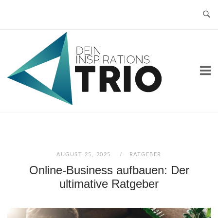
Skip
to
content
Home
AUGUST 25, 2025
RATGEBER
Online-Business aufbauen: Der
ultimative Ratgeber