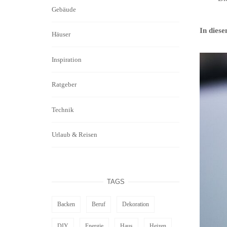
Gebäude
In dies
Häuser
Inspiration
Ratgeber
Technik
Urlaub & Reisen
TAGS
Backen
Beruf
Dekoration
DIY
Energie
Haus
Heizen