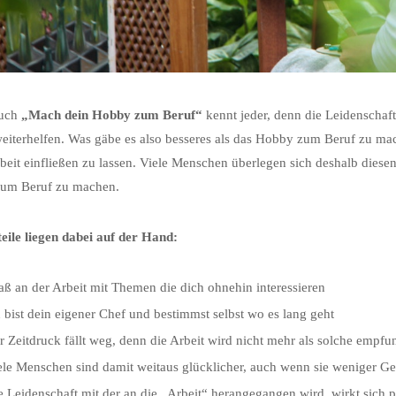
ruch
„Mach dein Hobby zum Beruf“
kennt jeder, denn die Leidenschaf
eiterhelfen. Was gäbe es also besseres als das Hobby zum Beruf zu mac
rbeit einfließen zu lassen. Viele Menschen überlegen sich deshalb dies
um Beruf zu machen.
eile liegen dabei auf der Hand:
aß an der Arbeit mit Themen die dich ohnehin interessieren
 bist dein eigener Chef und bestimmst selbst wo es lang geht
r Zeitdruck fällt weg, denn die Arbeit wird nicht mehr als solche empf
ele Menschen sind damit weitaus glücklicher, auch wenn sie weniger Ge
e Leidenschaft mit der an die „Arbeit“ herangegangen wird, wirkt sich p