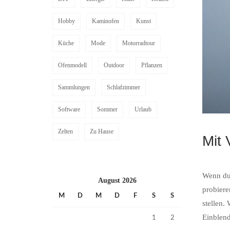
Hobby
Kaminofen
Kunst
Küche
Mode
Motorradtour
Ofenmodell
Outdoor
Pflanzen
Sammlungen
Schlafzimmer
Software
Sommer
Urlaub
Zelten
Zu Hause
Mit 
Wenn du 
August 2026
probiere
M
D
M
D
F
S
S
stellen.
Einblen
1
2