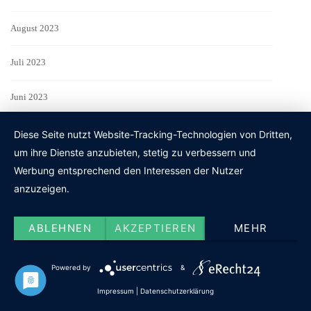
August 2023
Juli 2023
Juni 2023
Mai 2023
Diese Seite nutzt Website-Tracking-Technologien von Dritten,
um ihre Dienste anzubieten, stetig zu verbessern und
April 2023
Werbung entsprechend den Interessen der Nutzer
anzuzeigen.
März 2023
ABLEHNEN
AKZEPTIEREN
MEHR
Februar 2023
Powered by
&
Januar 2023
Impressum
|
Datenschutzerklärung
Dezember 2022