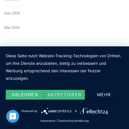
Juni 2020
Mai 2020
Diese Seite nutzt Website-Tracking-Technologien von Dritten,
um ihre Dienste anzubieten, stetig zu verbessern und
Werbung entsprechend den Interessen der Nutzer
anzuzeigen.
ABLEHNEN
AKZEPTIEREN
MEHR
MEHR INSPIRATION:
Powered by
&
Für Ihren
Umzug Stuttgart
empfehlen wir Edo Umzüge.
Impressum
|
Datenschutzerklärung