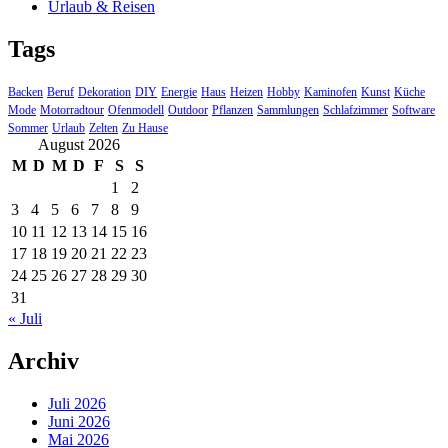
Urlaub & Reisen
Tags
Backen
Beruf
Dekoration
DIY
Energie
Haus
Heizen
Hobby
Kaminofen
Kunst
Küche
Mode
Motorradtour
Ofenmodell
Outdoor
Pflanzen
Sammlungen
Schlafzimmer
Software
Sommer
Urlaub
Zelten
Zu Hause
August 2026
M
D
M
D
F
S
S
1
2
3
4
5
6
7
8
9
10
11
12
13
14
15
16
17
18
19
20
21
22
23
24
25
26
27
28
29
30
31
« Juli
Archiv
Juli 2026
Juni 2026
Mai 2026