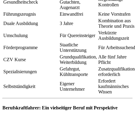
Gesundheitscheck
Gutachten,
Kontrollen
Augenarzt
Führungszeugnis
Einwandfrei
Keine Vorstrafen
Kombination aus
Duale Ausbildung
3 Jahre
Theorie und Praxis
Verkürzte
Umschulung
Für Quereinsteiger
Ausbildungszeit
Staatliche
Förderprogramme
Für Arbeitssuchen
Unterstützung
Grundqualifikation,
Alle fünf Jahre
CZV Kurse
Weiterbildung
Pflicht
Gefahrgut,
Zusatzqualifikatio
Spezialisierungen
Kühltransporte
erforderlich
Erfordert
Eigener
Selbstständigkeit
kaufmännisches
Unternehmer
Wissen
Berufskraftfahrer: Ein vielseitiger Beruf mit Perspektive