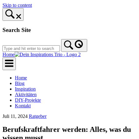
Skip to content
Search Site
Home
Home
Blog
Inspiration
Aktivitäten
DIY-Projekte
Kontakt
Juli 11, 2024
Ratgeber
Berufskraftfahrer werden: Alles, was du
wissen musst