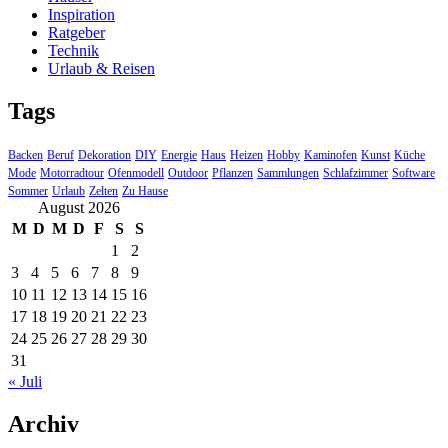
Inspiration
Ratgeber
Technik
Urlaub & Reisen
Tags
Backen
Beruf
Dekoration
DIY
Energie
Haus
Heizen
Hobby
Kaminofen
Kunst
Küche
Mode
Motorradtour
Ofenmodell
Outdoor
Pflanzen
Sammlungen
Schlafzimmer
Software
Sommer
Urlaub
Zelten
Zu Hause
August 2026
M
D
M
D
F
S
S
1
2
3
4
5
6
7
8
9
10
11
12
13
14
15
16
17
18
19
20
21
22
23
24
25
26
27
28
29
30
31
« Juli
Archiv