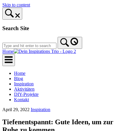
Skip to content
Search Site
Home
Home
Blog
Inspiration
Aktivitäten
DIY-Projekte
Kontakt
April 29, 2022
Inspiration
Tiefenentspannt: Gute Ideen, um zur
Ruhe zu kommen