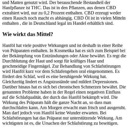
und Matten genutzt wird. Der berauschende Bestandteil der
Hanfpflanze ist THC. Das ist in den Pflanzen, aus denen CBD
extrahiert wird, nur zu 0,2 Prozent enthalten. CBD erzeugt weder
einen Rausch noch macht es abhängig. CBD Öl ist in vielen Mitteln
enthalten , die in Deutschland legal im Handel erhältlich sind.
Wie wirkt das Mittel?
Hanföl hat viele positive Wirkungen und ist deshalb in einer Reihe
von Präparaten enthalten. In Kosmetika hat es sich zum Beispiel bei
der Bekämpfung von Entzündungen oder Akne bewährt. Es regt die
Durchblutung der Haut und sorgt für kräftiges Haar und
geschmeidige Fingernägel. Zur Behandlung von Schlafstörungen
wird Hanföl kurz vor dem Schlafengehen oral eingenommen. Es
fördert den Schlaf, weil es eine beruhigende Wirkung hat.
Gleichzeitig lindert es Angstzustände und mildert Depressionen.
Darüber hinaus hat es sich bei chronischen Schmerzen bewährt. Die
genannten Probleme haben in der Regel einen negativen Einfluss
auf die Schlafqualität, der durch das Hanföl bekämpft wird. Die
Wirkung des Präparats hält die ganze Nacht an, so dass man
durchschlafen kann. Am Morgen erwacht man frisch und ausgeruht.
Man darf jedoch von Hanföl keine Wunder erwarten. Bei
Schlafstörungen hat das Präparat nur unterstützende Wirkung. Am
wichtigsten ist es, die Ursachen der Schlafstörung zu beseitigen.