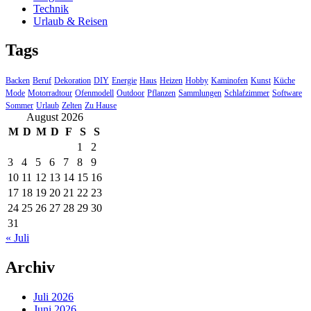
Technik
Urlaub & Reisen
Tags
Backen
Beruf
Dekoration
DIY
Energie
Haus
Heizen
Hobby
Kaminofen
Kunst
Küche
Mode
Motorradtour
Ofenmodell
Outdoor
Pflanzen
Sammlungen
Schlafzimmer
Software
Sommer
Urlaub
Zelten
Zu Hause
August 2026
M
D
M
D
F
S
S
1
2
3
4
5
6
7
8
9
10
11
12
13
14
15
16
17
18
19
20
21
22
23
24
25
26
27
28
29
30
31
« Juli
Archiv
Juli 2026
Juni 2026