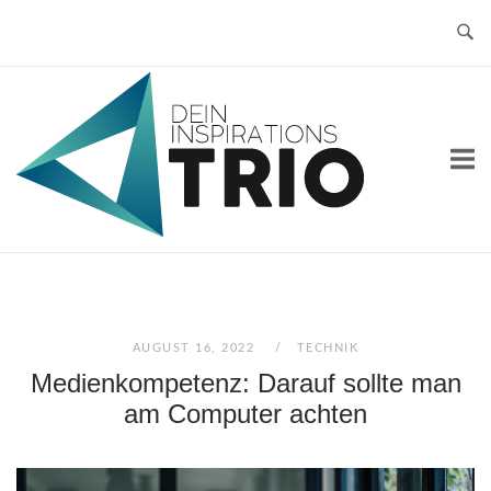
Skip
to
content
Home
AUGUST 16, 2022
TECHNIK
Medienkompetenz: Darauf sollte man
am Computer achten