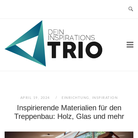
Skip
to
content
Home
APRIL 19, 2024
EINRICHTUNG
,
INSPIRATION
Inspirierende Materialien für den
Treppenbau: Holz, Glas und mehr