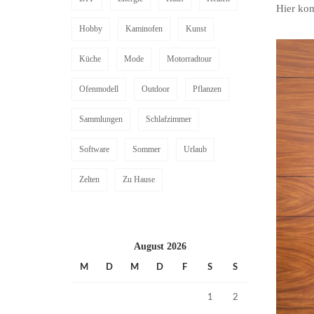
Hier kom
Hobby
Kaminofen
Kunst
Küche
Mode
Motorradtour
Ofenmodell
Outdoor
Pflanzen
Sammlungen
Schlafzimmer
Software
Sommer
Urlaub
Zelten
Zu Hause
August 2026
M
D
M
D
F
S
S
1
2