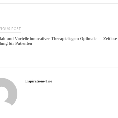
t
IOUS POST
lfalt und Vorteile innovativer Therapieliegen: Optimale
Zeitlos
gation
ung für Patienten
Inspirations-Trio