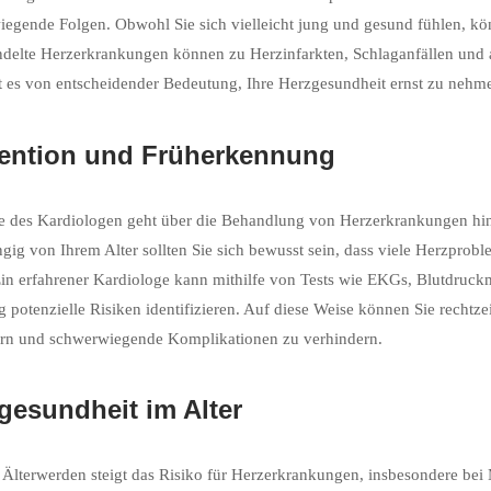
egende Folgen. Obwohl Sie sich vielleicht jung und gesund fühlen, kön
elte Herzerkrankungen können zu Herzinfarkten, Schlaganfällen und 
t es von entscheidender Bedeutung, Ihre Herzgesundheit ernst zu neh
ention und Früherkennung
e des Kardiologen geht über die Behandlung von Herzerkrankungen hin
ig von Ihrem Alter sollten Sie sich bewusst sein, dass viele Herzpr
in erfahrener Kardiologe kann mithilfe von Tests wie EKGs, Blutdruc
ig potenzielle Risiken identifizieren. Auf diese Weise können Sie rech
ern und schwerwiegende Komplikationen zu verhindern.
gesundheit im Alter
Älterwerden steigt das Risiko für Herzerkrankungen, insbesondere bei