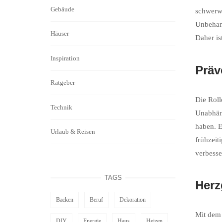
Gebäude
schwerwi
Unbehand
Häuser
Daher is
Inspiration
Präv
Ratgeber
Die Roll
Technik
Unabhäng
haben. E
Urlaub & Reisen
frühzeit
verbess
TAGS
Herz
Backen
Beruf
Dekoration
Mit dem 
DIY
Energie
Haus
Heizen