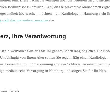
ndheit sein. Diese Fachleute verfügen über die neuesten diagnostische
ellen Bedürfnisse zu erfüllen. Egal, ob Sie präventive Maßnahmen ergr
rzgesundheit überwachen möchten – ein Kardiologe in Hamburg steht I
stellt das preventivecarecenter
dar.
Herz, Ihre Verantwortung
 ist ein wertvolles Gut, das Sie Ihr ganzes Leben lang begleitet. Die Be
Unabhängig von Ihrem Alter sollten Sie regelmäßig einen Kardiologen
en. Prävention und Früherkennung sind der Schlüssel zu einem gesunde
sige medizinische Versorgung in Hamburg und sorgen Sie für Ihr Herz – 
weis: Pexels