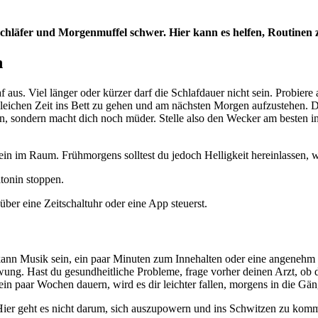
schläfer und Morgenmuffel schwer. Hier kann es helfen, Routinen 
n
s. Viel länger oder kürzer darf die Schlafdauer nicht sein. Probiere au
gleichen Zeit ins Bett zu gehen und am nächsten Morgen aufzustehen. 
en, sondern macht dich noch müder. Stelle also den Wecker am besten i
ein im Raum. Frühmorgens solltest du jedoch Helligkeit hereinlassen,
tonin stoppen.
über eine Zeitschaltuhr oder eine App steuerst.
 kann Musik sein, ein paar Minuten zum Innehalten oder eine angenehm
ng. Hast du gesundheitliche Probleme, frage vorher deinen Arzt, ob 
 ein paar Wochen dauern, wird es dir leichter fallen, morgens in die G
. Hier geht es nicht darum, sich auszupowern und ins Schwitzen zu 