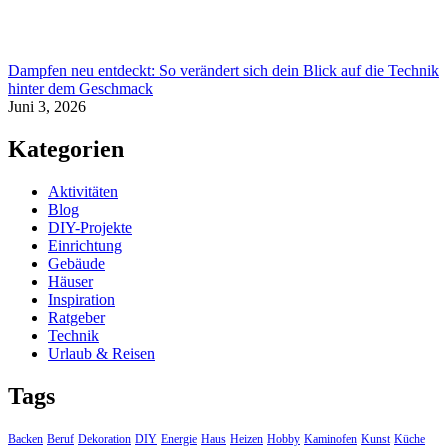
Dampfen neu entdeckt: So verändert sich dein Blick auf die Technik
hinter dem Geschmack
Juni 3, 2026
Kategorien
Aktivitäten
Blog
DIY-Projekte
Einrichtung
Gebäude
Häuser
Inspiration
Ratgeber
Technik
Urlaub & Reisen
Tags
Backen
Beruf
Dekoration
DIY
Energie
Haus
Heizen
Hobby
Kaminofen
Kunst
Küche