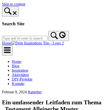
Skip to content
Search Site
Home
Home
Blog
Inspiration
Aktivitäten
DIY-Projekte
Kontakt
Februar 9, 2024
Ratgeber
Ein umfassender Leitfaden zum Thema
„Testament Alleinerbe Muster