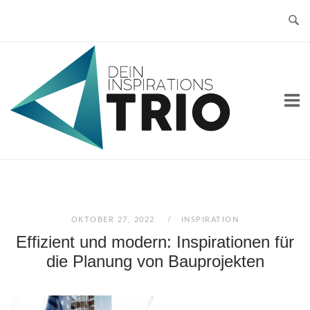
Skip
to
content
Home
OKTOBER 27, 2022
INSPIRATION
Effizient und modern: Inspirationen für
die Planung von Bauprojekten